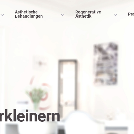
Ästhetische
Regenerative
Pra
Behandlungen
Ästhetik
rkleinern