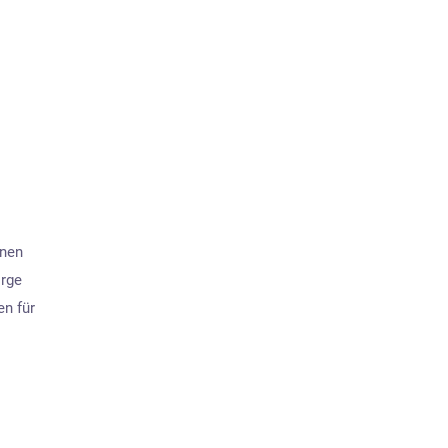
hnen
rge
en für