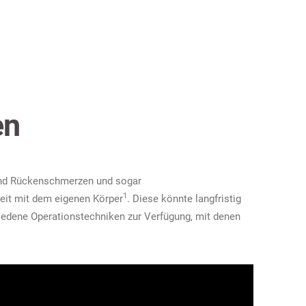
en
und Rückenschmerzen und sogar
1
it mit dem eigenen Körper
. Diese könnte langfristig
chiedene Operationstechniken zur Verfügung, mit denen