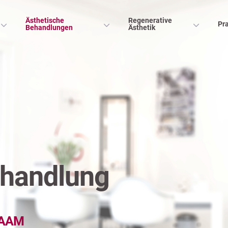
Ästhetische
Regenerative
Pra
Behandlungen
Ästhetik
ehandlung
GSAAM