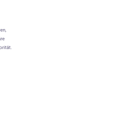
en,
äre
rität.