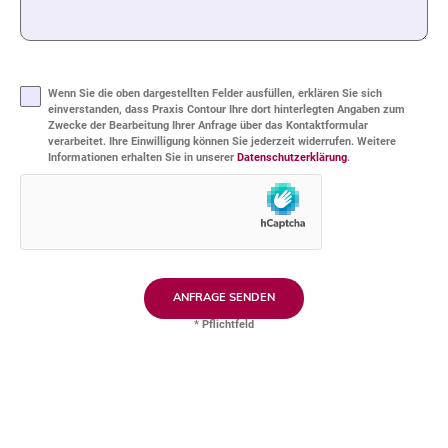
Bitte
lasse
Bitte
dieses
lasse
Feld
dieses
leer.
Wenn Sie die oben dargestellten Felder ausfüllen, erklären Sie sich
Feld
leer.
einverstanden, dass Praxis Contour Ihre dort hinterlegten Angaben zum
Zwecke der Bearbeitung Ihrer Anfrage über das Kontaktformular
verarbeitet. Ihre Einwilligung können Sie jederzeit widerrufen. Weitere
Informationen erhalten Sie in unserer
Datenschutzerklärung
.
* Pflichtfeld