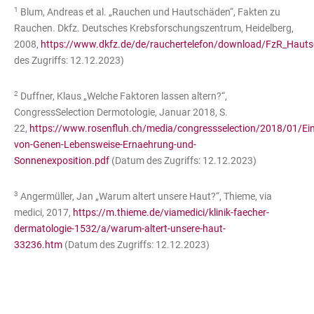
1
Blum, Andreas et al. „Rauchen und Hautschäden“, Fakten zu
Rauchen. Dkfz. Deutsches Krebsforschungszentrum, Heidelberg,
2008,
https://www.dkfz.de/de/rauchertelefon/download/FzR_Haut
des Zugriffs: 12.12.2023)
2
Duffner, Klaus „Welche Faktoren lassen altern?“,
CongressSelection Dermotologie, Januar 2018, S.
22,
https://www.rosenfluh.ch/media/congressselection/2018/01/Ein
von-Genen-Lebensweise-Ernaehrung-und-
Sonnenexposition.pdf
(Datum des Zugriffs: 12.12.2023)
3
Angermüller, Jan „Warum altert unsere Haut?“, Thieme, via
medici, 2017,
https://m.thieme.de/viamedici/klinik-faecher-
dermatologie-1532/a/warum-altert-unsere-haut-
33236.htm
(Datum des Zugriffs: 12.12.2023)