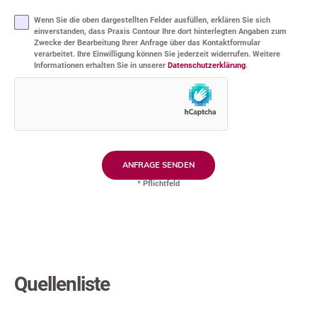
Bitte
dieses
lasse
Feld
dieses
leer.
Wenn Sie die oben dargestellten Felder ausfüllen, erklären Sie sich
Feld
leer.
einverstanden, dass Praxis Contour Ihre dort hinterlegten Angaben zum
Zwecke der Bearbeitung Ihrer Anfrage über das Kontaktformular
verarbeitet. Ihre Einwilligung können Sie jederzeit widerrufen. Weitere
Informationen erhalten Sie in unserer
Datenschutzerklärung
.
* Pflichtfeld
Quellenliste