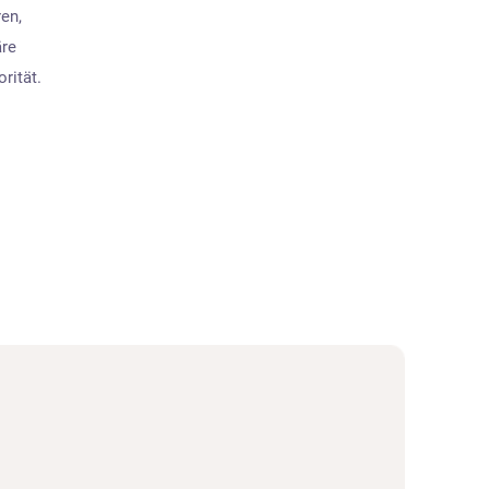
en,
äre
rität.