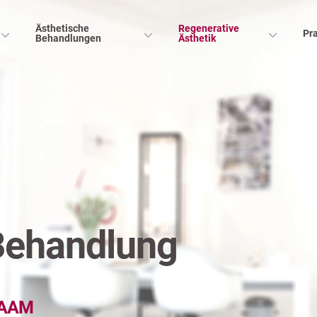
Ästhetische
Regenerative
Pra
Behandlungen
Ästhetik
Behandlung
GSAAM