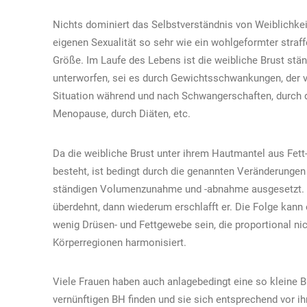
Nichts dominiert das Selbstverständnis von Weiblichkei
eigenen Sexualität so sehr wie ein wohlgeformter straf
Größe. Im Laufe des Lebens ist die weibliche Brust st
unterworfen, sei es durch Gewichtsschwankungen, der 
Situation während und nach Schwangerschaften, durch da
Menopause, durch Diäten, etc.
Da die weibliche Brust unter ihrem Hautmantel aus Fet
besteht, ist bedingt durch die genannten Veränderunge
ständigen Volumenzunahme und -abnahme ausgesetzt. D
überdehnt, dann wiederum erschlafft er. Die Folge kann
wenig Drüsen- und Fettgewebe sein, die proportional ni
Körperregionen harmonisiert.
Viele Frauen haben auch anlagebedingt eine so kleine B
vernünftigen BH finden und sie sich entsprechend vor ih