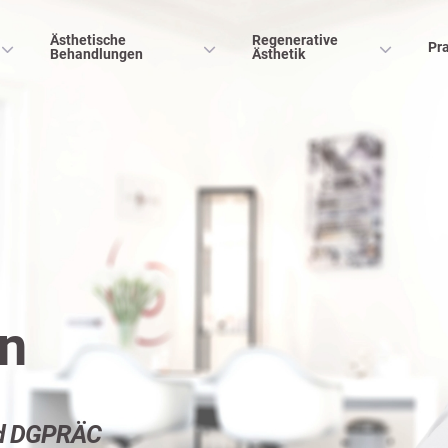
Ästhetische
Regenerative
Pra
Behandlungen
Ästhetik
en
ed DGPRÄC