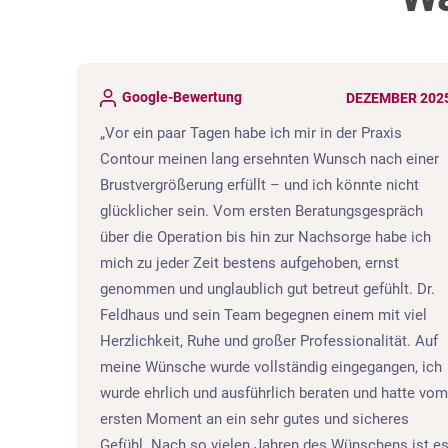
Google-Bewertung
ER 2025
DEZEMBER 202
Vor ein paar Tagen habe ich mir in der Praxis
Contour meinen lang ersehnten Wunsch nach einer
n. Vom
Brustvergrößerung erfüllt – und ich könnte nicht
e habe
glücklicher sein. Vom ersten Beratungsgespräch
ns
über die Operation bis hin zur Nachsorge habe ich
ublich
mich zu jeder Zeit bestens aufgehoben, ernst
man
genommen und unglaublich gut betreut gefühlt. Dr.
Feldhaus und sein Team begegnen einem mit viel
ird.
Herzlichkeit, Ruhe und großer Professionalität. Auf
h mehr
meine Wünsche wurde vollständig eingegangen, ich
nau so,
wurde ehrlich und ausführlich beraten und hatte vom
jeder
ersten Moment an ein sehr gutes und sicheres
h kann
Gefühl. Nach so vielen Jahren des Wünschens ist e