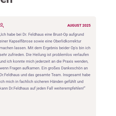
AUGUST 2025
Ich habe bei Dr. Feldhaus eine Brust-Op aufgrund
Herr Dr
einer Kapselfibrose sowie eine Oberlidkorrektur
empfehl
machen lassen. Mit dem Ergebnis beider Op's bin ich
Monaten
sehr zufrieden. Die Heilung ist problemlos verlaufen
keinerl
und ich konnte mich jederzeit an die Praxis wenden,
wieder g
wenn Fragen aufkamen. Ein großes Dankeschön an
wieder 
Dr.Feldhaus und das gesamte Team. Insgesamt habe
die and
ich mich in fachlich sicheren Händen gefühlt und
Praxis. 
kann Dr.Feldhaus auf jeden Fall weiterempfehlen!
herzlich