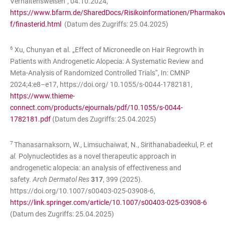
Verhaltensweisen“, 04.10.2024,
https://www.bfarm.de/SharedDocs/Risikoinformationen/Pharmakov
f/finasterid.html
(Datum des Zugriffs: 25.04.2025)
6
Xu, Chunyan et al. „Effect of Microneedle on Hair Regrowth in
Patients with Androgenetic Alopecia: A Systematic Review and
Meta-Analysis of Randomized Controlled Trials“, In: CMNP
2024;4:e8–e17, https://doi.org/ 10.1055/s-0044-1782181,
https://www.thieme-
connect.com/products/ejournals/pdf/10.1055/s-0044-
1782181.pdf
(Datum des Zugriffs: 25.04.2025)
7
Thanasarnaksorn, W., Limsuchaiwat, N., Sirithanabadeekul, P.
et
al.
Polynucleotides as a novel therapeutic approach in
androgenetic alopecia: an analysis of effectiveness and
safety.
Arch Dermatol Res
317
, 399 (2025).
https://doi.org/10.1007/s00403-025-03908-6,
https://link.springer.com/article/10.1007/s00403-025-03908-6
(Datum des Zugriffs: 25.04.2025)