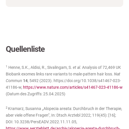
Quellenliste
1
Henne, S.K., Aldisi, R., Sivalingam, S.
et al.
Analysis of 72,469 UK
Biobank exomes links rare variants to male-pattern hair loss.
Nat
Commun
14
, 5492 (2023). https://doi.org/10.1038/s41467-023-
41186-w,
https://www.nature.com/articles/s41467-023-41186-w
(Datum des Zugriffs: 25.04.2025)
2
Kramarz, Susanna „Alopecia areata: Durchbruch in der Therapie,
aber viele offene Fragen“, In: Dtsch Arztebl 2022; 119(45): [16];
DOI: 10.3238/PersEADV.2022.11.11.05,
https://www.aerzteblatt.de/archiv/alopecia-areata-durchbruch-