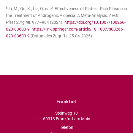
8
Li, M., Qu, K., Lei, Q.
et al.
Effectiveness of Platelet-Rich Plasma in
the Treatment of Androgenic Alopecia: A Meta-Analysis.
Aesth
Plast Surg
48
, 977–984 (2024).
https://doi.org/10.1007/s00266-
023-03603-9
,
https://link.springer.com/article/10.1007/s00266-
023-03603-9
(Datum des Zugriffs: 25.04.2025)
Frankfurt
Steinweg 10
60313 Frankfurt am Main
Telefon