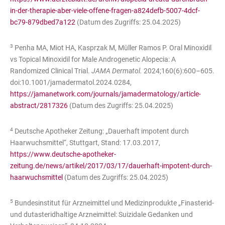
in-der-therapie-aber-viele-offene-fragen-a824defb-5007-4dcf-
bc79-879dbed7a122
(Datum des Zugriffs: 25.04.2025)
3
Penha MA, Miot HA, Kasprzak M, Müller Ramos P. Oral Minoxidil
vs Topical Minoxidil for Male Androgenetic Alopecia: A
Randomized Clinical Trial.
JAMA Dermatol.
2024;160(6):600–605.
doi:10.1001/jamadermatol.2024.0284,
https://jamanetwork.com/journals/jamadermatology/article-
abstract/2817326
(Datum des Zugriffs: 25.04.2025)
4
Deutsche Apotheker Zeitung: „Dauerhaft impotent durch
Haarwuchsmittel“, Stuttgart, Stand: 17.03.2017,
https://www.deutsche-apotheker-
zeitung.de/news/artikel/2017/03/17/dauerhaft-impotent-durch-
haarwuchsmittel
(Datum des Zugriffs: 25.04.2025)
5
Bundesinstitut für Arzneimittel und Medizinprodukte „Finasterid-
und dutasteridhaltige Arzneimittel: Suizidale Gedanken und