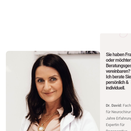
Sie haben Fr
oder möchten
Beratungsge
vereinbaren?
Ich berate Sie
persönlich &
individuell.
Dr. David:
Fachä
für Neurochirur
Jahre Erfahrun
Expertin für