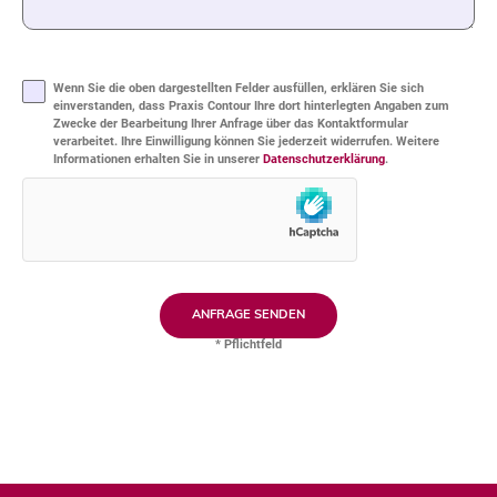
Bitte
lasse
Bitte
dieses
lasse
Feld
dieses
leer.
Wenn Sie die oben dargestellten Felder ausfüllen, erklären Sie sich
Feld
leer.
einverstanden, dass Praxis Contour Ihre dort hinterlegten Angaben zum
Zwecke der Bearbeitung Ihrer Anfrage über das Kontaktformular
verarbeitet. Ihre Einwilligung können Sie jederzeit widerrufen. Weitere
Informationen erhalten Sie in unserer
Datenschutzerklärung
.
* Pflichtfeld