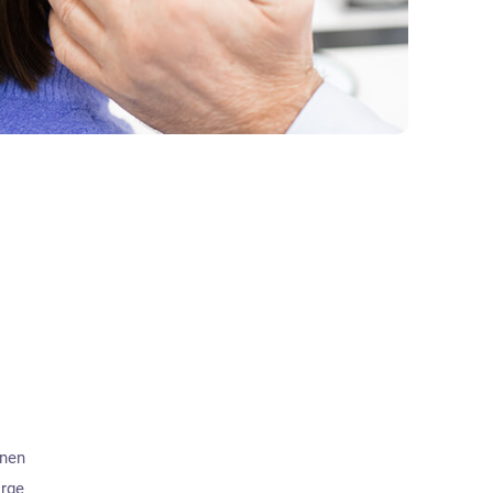
hnen
rge