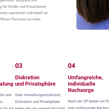
gelohren“ aufgrund von
g für Kinder und Erwachsene
inen operativen individuell an
offenen Personen zu mehr
03
04
Diskretion
Umfangreiche,
ratung
und Privatsphäre
individuelle
Nachsorge
Sie und
Gute Verwaltungsstrukturen,
Nach der OP bieten wir I
zu
Diskretion und Privatsphäre
eine umfassende Nachso
n für ein
haben bei uns oberste Priorität.