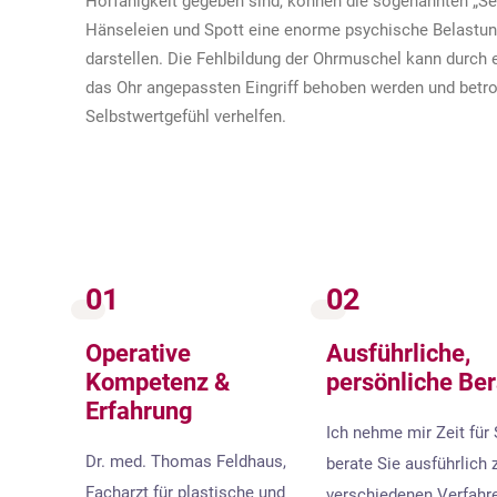
Hörfähigkeit gegeben sind, können die sogenannten „Se
Hänseleien und Spott eine enorme psychische Belastun
darstellen. Die Fehlbildung der Ohrmuschel kann durch e
das Ohr angepassten Eingriff behoben werden und betr
Selbstwertgefühl verhelfen.
01
02
Operative
Ausführliche,
Kompetenz &
persönliche Be
Erfahrung
Ich nehme mir Zeit für 
Dr. med. Thomas Feldhaus,
berate Sie ausführlich 
Facharzt für plastische und
verschiedenen Verfahre