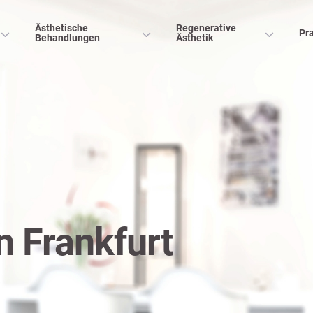
Ästhetische
Regenerative
Pra
Behandlungen
Ästhetik
n Frankfurt