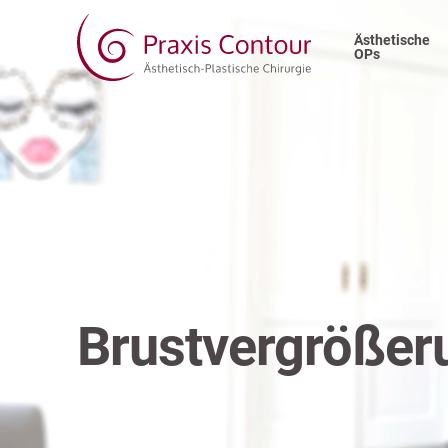
Ästhetische
OPs
Brustvergrößer