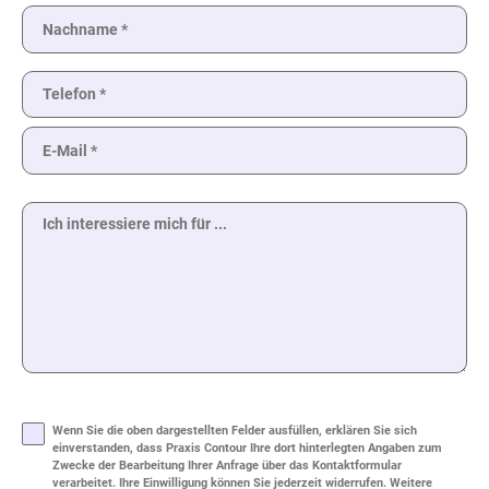
Bitte
lasse
Bitte
dieses
lasse
Feld
dieses
leer.
Wenn Sie die oben dargestellten Felder ausfüllen, erklären Sie sich
Feld
leer.
einverstanden, dass Praxis Contour Ihre dort hinterlegten Angaben zum
Zwecke der Bearbeitung Ihrer Anfrage über das Kontaktformular
verarbeitet. Ihre Einwilligung können Sie jederzeit widerrufen. Weitere