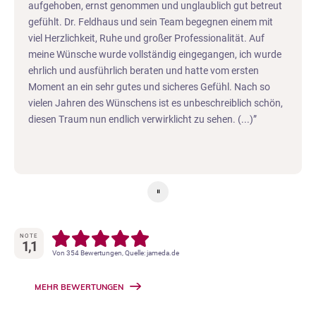
Termin. Nun sind 9 Wochen nach der OP vergangen und ich
möchte ein großes Lob an ihn, seine Arbeit und seinem
Team aussprechen. Es ist ein wunderbares Ergebnis
geworden. Die ersten 3 Wochen sind sehr unangenehm,
man hat eine stetige Schwellung aber keine Schmerzen. Ich
hatte nie Probleme und es lief alles reibungslos. Was ich
tatsächlich niemals erwartet habe, aufgrund der Masse die
entfernt wurde. Das endgültige Ergebnis wird in 3 Monaten
zu sehen sein. Ich bin total happy und kann seine Arbeit nur
weiterempfehlen.
⏸
NOTE
1,1
Von 354 Bewertungen, Quelle: jameda.de
MEHR BEWERTUNGEN