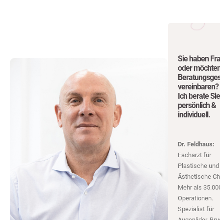
Sie haben Fr
oder möchten
Beratungsge
vereinbaren?
Ich berate Sie
persönlich &
individuell.
Dr. Feldhaus:
Facharzt für
Plastische und
Ästhetische Chi
Mehr als 35.00
Operationen.
Spezialist für
Augenlider, Bru