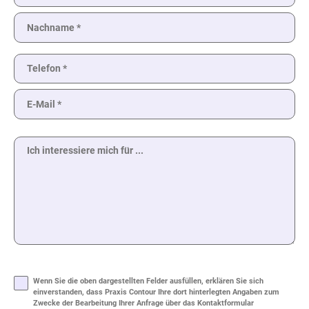
Bitte
lasse
Bitte
dieses
lasse
Feld
dieses
leer.
Wenn Sie die oben dargestellten Felder ausfüllen, erklären Sie sich
Feld
leer.
einverstanden, dass Praxis Contour Ihre dort hinterlegten Angaben zum
Zwecke der Bearbeitung Ihrer Anfrage über das Kontaktformular