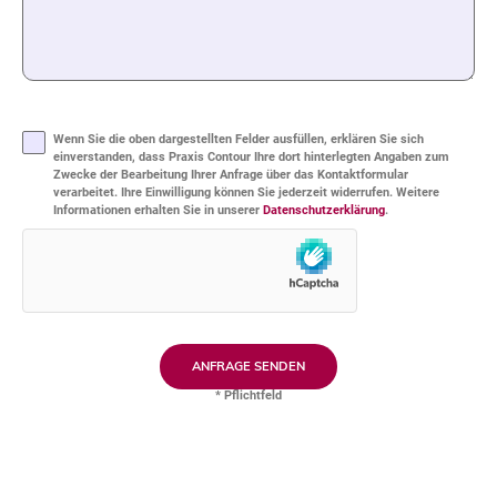
Bitte
lasse
Bitte
dieses
lasse
Feld
dieses
leer.
Wenn Sie die oben dargestellten Felder ausfüllen, erklären Sie sich
Feld
leer.
einverstanden, dass Praxis Contour Ihre dort hinterlegten Angaben zum
Zwecke der Bearbeitung Ihrer Anfrage über das Kontaktformular
verarbeitet. Ihre Einwilligung können Sie jederzeit widerrufen. Weitere
Informationen erhalten Sie in unserer
Datenschutzerklärung
.
* Pflichtfeld